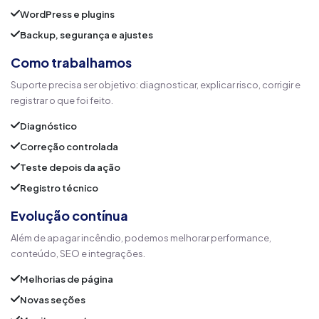
WordPress e plugins
Backup, segurança e ajustes
Como trabalhamos
Suporte precisa ser objetivo: diagnosticar, explicar risco, corrigir e
registrar o que foi feito.
Diagnóstico
Correção controlada
Teste depois da ação
Registro técnico
Evolução contínua
Além de apagar incêndio, podemos melhorar performance,
conteúdo, SEO e integrações.
Melhorias de página
Novas seções