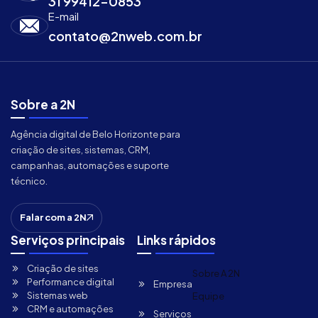
31 99412-0853
E-mail
contato@2nweb.com.br
Sobre a 2N
Agência digital de Belo Horizonte para
criação de sites, sistemas, CRM,
campanhas, automações e suporte
técnico.
Falar com a 2N
Serviços principais
Links rápidos
Criação de sites
Sobre A 2N
Performance digital
Empresa
Sistemas web
Equipe
CRM e automações
Serviços