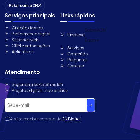
Falar com a 2N
Serviços principais
Links rápidos
Criação de sites
Sobre A 2N
Performance digital
Empresa
Sistemas web
Equipe
CRM e automações
Serviços
Aplicativos
Conteúdo
Perguntas
Contato
Atendimento
Segunda a sexta :
8h às 18h
Projetos digitais :
sob análise
Aceito receber contato da
2N Digital