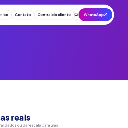
nico
Contato
Central do cliente
Contato
Formulário De Cadastro
Formulário De Identidade Visual
Formulário De Cadastro De Rede Social
as reais
rar dados ou dar escala para uma