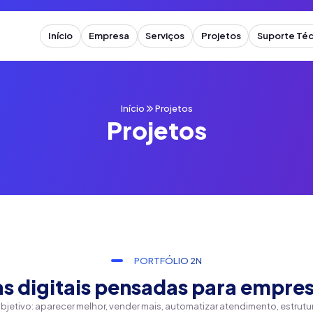
Início
Empresa
Serviços
Projetos
Suporte Téc
Agência 2N
Sobre A 2N
Performance Digital
Portfólio
Criação De Sites
Equipe
Websites & Landing Pages
Planos
Início
Projetos
Projetos
Sistemas Web
Design & Social Media
Perguntas
E-Commerce
Aplicativos
Sistemas Web E CRM
PORTFÓLIO 2N
s digitais pensadas para empres
jetivo: aparecer melhor, vender mais, automatizar atendimento, estrutu