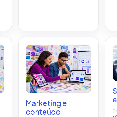
Ver detalhes
S
e
Marketing e
conteúdo
Ma
co