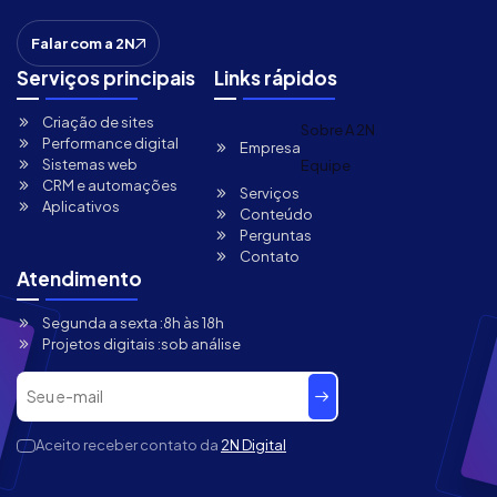
Falar com a 2N
Serviços principais
Links rápidos
Criação de sites
Sobre A 2N
Performance digital
Empresa
Sistemas web
Equipe
CRM e automações
Serviços
Aplicativos
Conteúdo
Perguntas
Contato
Atendimento
Segunda a sexta :
8h às 18h
Projetos digitais :
sob análise
Aceito receber contato da
2N Digital