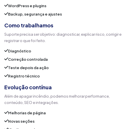
WordPress e plugins
Backup, segurança e ajustes
Como trabalhamos
Suporte precisa ser objetivo: diagnosticar, explicar risco, corrigir e
registrar o que foi feito.
Diagnóstico
Correção controlada
Teste depois da ação
Registro técnico
Evolução contínua
Além de apagar incêndio, podemos melhorar performance,
conteúdo, SEO e integrações.
Melhorias de página
Novas seções