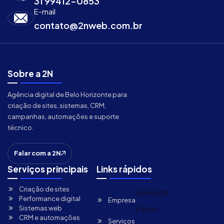
31 99412-0853
E-mail
contato@2nweb.com.br
Sobre a 2N
Agência digital de Belo Horizonte para
criação de sites, sistemas, CRM,
campanhas, automações e suporte
técnico.
Falar com a 2N
Serviços principais
Links rápidos
Criação de sites
Sobre A 2N
Performance digital
Empresa
Sistemas web
Equipe
CRM e automações
Serviços