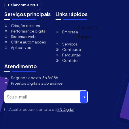
Falar com a 2N
Serviços principais
Links rápidos
Criação de sites
Sobre A 2N
Performance digital
Empresa
Sistemas web
Equipe
CRM e automações
Serviços
Aplicativos
Conteúdo
Perguntas
Contato
Atendimento
Segunda a sexta :
8h às 18h
Projetos digitais :
sob análise
Aceito receber contato da
2N Digital