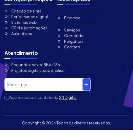
Criação de sites
Sobre A 2N
Performance digital
Empresa
Sistemas web
Equipe
CRM e automações
Serviços
Aplicativos
Conteúdo
Perguntas
Contato
Atendimento
Segunda a sexta :
8h às 18h
Projetos digitais :
sob análise
Aceito receber contato da
2N Digital
Copyright ©
2026 Todos os direitos reservados.